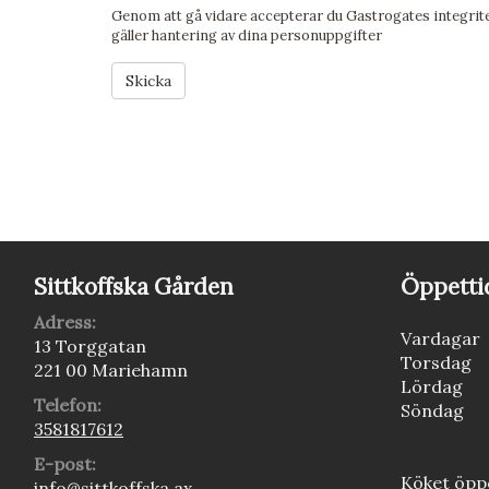
Genom att gå vidare accepterar du Gastrogates
integrit
gäller hantering av dina personuppgifter
Skicka
Sittkoffska Gården
Öppetti
Adress:
Vardagar
13 Torggatan
Torsdag
221 00 Mariehamn
Lördag
Telefon:
Söndag
3581817612
E-post:
Köket öppe
info@sittkoffska.ax