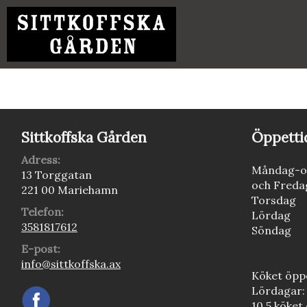
Sittkoffska Gården
Öppetti
Adress:
Måndag-o
13 Torggatan
och Freda
221 00 Mariehamn
Torsdag
Telefon:
Lördag
3581817612
Söndag
E-post:
info@sittkoffska.ax
Köket öppe
Lördagar:
10.5 köket